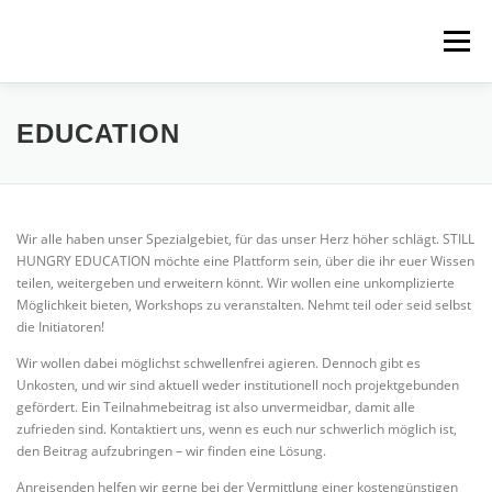
Zum
Inhalt
Menü
springen
STILL HUNGRY
NEWS
LINKS
EDUCATION
GUESTBOOK
CONTACT
Wir alle haben unser Spezialgebiet, für das unser Herz höher schlägt. STILL
HUNGRY EDUCATION möchte eine Plattform sein, über die ihr euer Wissen
teilen, weitergeben und erweitern könnt. Wir wollen eine unkomplizierte
Möglichkeit bieten, Workshops zu veranstalten. Nehmt teil oder seid selbst
die Initiatoren!
Wir wollen dabei möglichst schwellenfrei agieren. Dennoch gibt es
Unkosten, und wir sind aktuell weder institutionell noch projektgebunden
gefördert. Ein Teilnahmebeitrag ist also unvermeidbar, damit alle
zufrieden sind. Kontaktiert uns, wenn es euch nur schwerlich möglich ist,
den Beitrag aufzubringen – wir finden eine Lösung.
Anreisenden helfen wir gerne bei der Vermittlung einer kostengünstigen