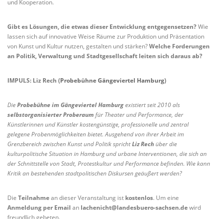
und Kooperation.
Gibt es Lösungen, die etwas dieser Entwicklung entgegensetzen?
Wie
lassen sich auf innovative Weise Räume zur Produktion und Präsentation
von Kunst und Kultur nutzen, gestalten und stärken?
Welche Forderungen
an Politik, Verwaltung und Stadtgesellschaft leiten sich daraus ab?
IMPULS: Liz Rech (
Probebühne Gängeviertel Hamburg
)
Die
Probebühne im Gängeviertel Hamburg
existiert seit 2010 als
selbstorganisierter Proberaum
für Thea
t
er und Performance, der
Künstlerinnen und Künstler kostengünstige, professionelle und zentral
gelegene Probenmöglichkeiten bietet. Ausgehend von ihrer Arbeit im
Grenzbereich zwischen Kunst und Politik spricht
Liz Rech
über die
kulturpolitische Situation in Hamburg und urbane Interventionen, die sich an
der Schnittstelle von Stadt, Protestkultur und Performance
befinden. Wie kann
Kritik an bestehenden stadtpolitischen Diskursen geäußert werden?
Die
Teilnahme
an dieser Veranstaltung ist
kostenlos
. Um eine
Anmeldung per Email
an
lachenicht@landesbuero-sachsen.de
wird
freundlich gebeten.