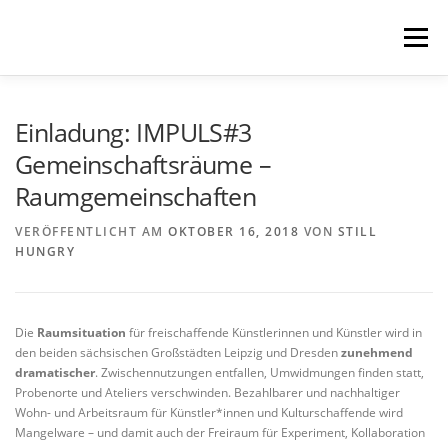
Zum
Inhalt
Menü
springen
STILL HUNGRY
NEWS
LINKS
Einladung: IMPULS#3
Gemeinschaftsräume –
Raumgemeinschaften
GUESTBOOK
CONTACT
VERÖFFENTLICHT AM
OKTOBER 16, 2018
VON
STILL
HUNGRY
Die
Raumsituation
für freischaffende Künstlerinnen und Künstler wird in
den beiden sächsischen Großstädten Leipzig und Dresden
zunehmend
dramatischer
. Zwischennutzungen entfallen, Umwidmungen finden statt,
Probenorte und Ateliers verschwinden. Bezahlbarer und nachhaltiger
Wohn- und Arbeitsraum für Künstler*innen und Kulturschaffende wird
Mangelware – und damit auch der Freiraum für Experiment, Kollaboration