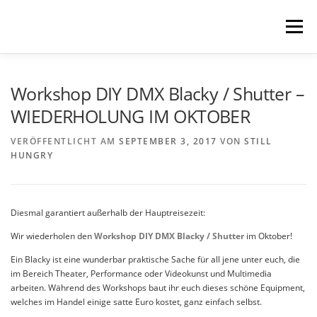
Zum
Inhalt
Menü
springen
STILL HUNGRY
NEWS
LINKS
Workshop DIY DMX Blacky / Shutter –
WIEDERHOLUNG IM OKTOBER
GUESTBOOK
CONTACT
VERÖFFENTLICHT AM
SEPTEMBER 3, 2017
VON
STILL
HUNGRY
Diesmal garantiert außerhalb der Hauptreisezeit:
Wir wiederholen den
Workshop DIY DMX Blacky / Shutter
im Oktober!
Ein Blacky ist eine wunderbar praktische Sache für all jene unter euch, die
im Bereich Theater, Performance oder Videokunst und Multimedia
arbeiten. Während des Workshops baut ihr euch dieses schöne Equipment,
welches im Handel einige satte Euro kostet, ganz einfach selbst.